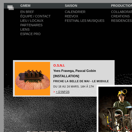
GMEM
SAISON
PRODUCTIO
EN BREF
CALENDRIER
COLLABORAT
ÉQUIPE / CONTACT
REEVOX
CREATIONS
LIEU / LOCAUX
FESTIVAL LES MUSIQUES
RESIDENCES
PARTENAIRES
LIENS
ESPACE PRO
O.S.N.I.
Yves Fravega, Pascal Gobin
[INSTALLATION]
FRICHE LA BELLE DE MAI - LE MODULE
DU 18 AU 24 MARS, 14H À 17H
>
+ D'INFOS